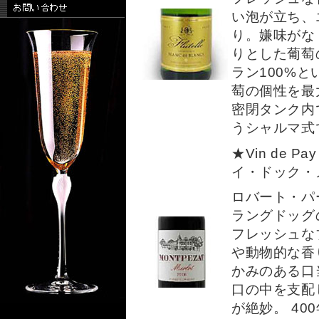
い泡が立ち、
り。嫌味がな
りとした葡萄
ラン100%
萄の個性を最
密閉タンク内
うシャルマ式
★Vin de Pa
イ・ドック・
ロバート・パ
ラングドッグ
フレッシュな
や動物的な香
かみのある口
口の中を支配
が絶妙。 4