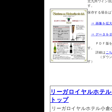
北九州ワイン倶
す。
保存する場合は
⇒ 画像を拡
⇒ データを
ＰＤＦ版を利用
す。
詳細は
こ
（ダウンロー
す）
リーガロイヤルホテル
トップ
リーガロイヤルホテル小倉の