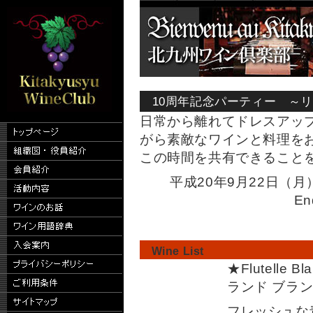
10周年記念パーティー ～リ
日常から離れてドレスアッ
がら素敵なワインと料理を
この時間を共有できること
平成20年9月22日（月）O
E
Wine List
★Flutelle 
ランド ブラ
フレッシュな