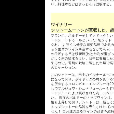
い。料理本などはざっとそう説明する。
ワイナリー
シャトームートンが買収した、
フランス、ボルドーそしてメドックとい
ートン、ラトゥールといった1級シャト
ク村。 力強くも優美な葡萄品種である
ョン主体のワインを産するなかでもムー
の位置する丘は砂礫層(砂と砂利が混ざっ
がよく雨の吸水もよい。日中に蓄積した
するので、葡萄の栽培に適した土壌で高
のロケーション。
このシャトーは、当主のベルナール･ジュ
になっており、ポイヤックの村を見下ろす
を所有するコロンビエ・モンプルーは2
しでブルジョワ・シュペリュールへと昇格
ートシルトにより買収された為、シャト
た。 現在のボルドーのトップワインは
格も上昇しており、シャトーは、新しく
トップシャトーの品質を守らなければい
せん！ 自分達の造るワインの品質を維