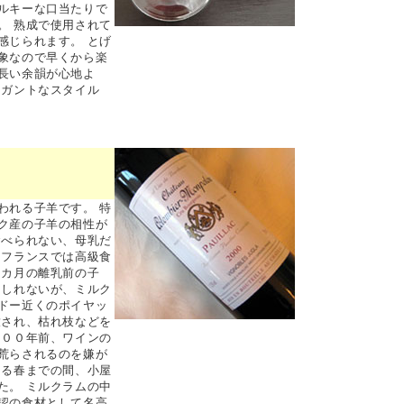
ルキーな口当たりで
。 熟成で使用されて
感じられます。 とげ
象なので早くから楽
長い余韻が心地よ
レガントなスタイル
われる子羊です。 特
ク産の子羊の相性が
食べられない、母乳だ
 フランスでは高級食
３カ月の離乳前の子
もしれないが、ミルク
ドー近くのポイヤッ
放され、枯れ枝などを
２００年前、ワインの
荒らされるのを嫌が
なる春までの間、小屋
た。 ミルクラムの中
認の食材として名高