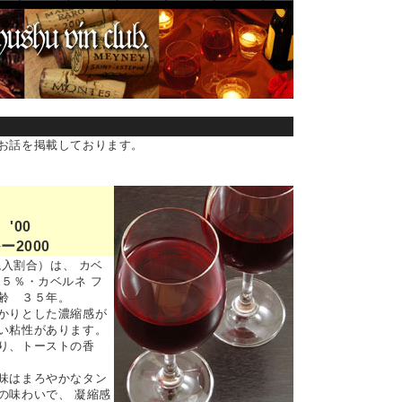
お話を掲載しております。
 '00
2000
混入割合）は、 カベ
５％・カベルネ フ
樹齢 ３５年。
かりとした濃縮感が
い粘性があります。
り、トーストの香
味はまろやかなタン
の味わいで、 凝縮感